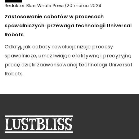
Redaktor Blue Whale Press
/
20 marca 2024
Jak przygotować się do pierwszej przygody z
Jak Wybrać Idealne Lane Perfumy na Każdą
Zastosowanie cobotów w procesach
kajakarstwem?
Porę Roku?
spawalniczych: przewaga technologii Universal
Odkryj świat kajakarstwa od podstaw. Przydatne
Dowiedz się, jak dobrać odpowiednie lane
Robots
wskazówki na temat przygotowań do pierwszej
perfumy, które będą pasować do każdej pory
Odkryj, jak coboty rewolucjonizują procesy
wodnej przygody, odpowiedniego sprzętu i
roku, uwzględniając różne składniki zapachowe i
spawalnicze, umożliwiając efektywną i precyzyjną
niezbędnych umiejętności.
indywidualne preferencje.
pracę dzięki zaawansowanej technologii Universal
Robots.