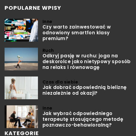
POPULARNE WPISY
Inne
Czy warto zainwestować w
odnowiony smartfon klasy
premium?
Ruch
Odkryj pasję w ruchu: joga na
deskorolce jako nietypowy sposób
na relaks i równowagę
Czas dla siebie
Jak dobrać odpowiednią bieliznę
niezależnie od okazji?
Inne
Jak wybrać odpowiedniego
terapeutę stosującego metodę
poznawczo-behawioralną?
KATEGORIE