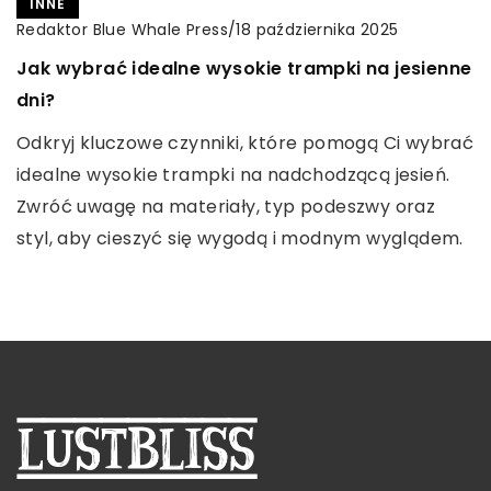
INNE
INNE
Redaktor Blue Whale Press
Redaktor Blue Whale Press
/
/
18 października 2024
18 października 2025
Ewolucja stylu ulicznego: Jak sneakersy stały
Jak wybrać idealne wysokie trampki na jesienne
się ikoną mody codziennej
dni?
Prześledź fascynującą podróż sneakersów od
Odkryj kluczowe czynniki, które pomogą Ci wybrać
kultowych symboli sportowych do must-have
idealne wysokie trampki na nadchodzącą jesień.
nowoczesnej mody ulicznej. Odkryj, jak ten rodzaj
Zwróć uwagę na materiały, typ podeszwy oraz
obuwia zdobył serca fashionistów na całym
styl, aby cieszyć się wygodą i modnym wyglądem.
świecie.