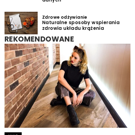
Zdrowe odżywianie
Naturalne sposoby wspierania
zdrowia układu krążenia
REKOMENDOWANE
INNE
Redaktor Blue Whale Press
/
5 kwietnia 2024
Jak zielone kamienie szlachetne wpływają na
elegancję biżuterii zaręczynowej
Odkryj, jak zielone kamienie szlachetne dodają
niepowtarzalnego uroku biżuterii zaręczynowej,
podkreślając jej elegancję i oryginalność.