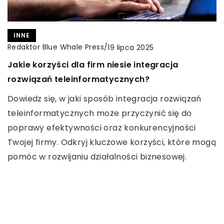
INNE
ZDROWE ODŻYWIANIE
Redaktor Blue Whale Press
Redaktor Blue Whale Press
/
/
19 lipca 2025
10 lipca 2025
Jakie korzyści dla firm niesie integracja
Jak dobrać odpowiednią paszę dla konia
INNE
rozwiązań teleinformatycznych?
sportowego?
Redaktor Blue Whale Press
/
2 czerwca 2025
Dowiedz się, w jaki sposób integracja rozwiązań
Odkryj, jakie czynniki są kluczowe przy wyborze
Jak animowane logo może zwiększyć
teleinformatycznych może przyczynić się do
paszy dla konia sportowego. Dowiedz się, jak
rozpoznawalność marki i zaangażowanie
poprawy efektywności oraz konkurencyjności
dostosować dietę do potrzeb Twojego konia, aby
klientów
Twojej firmy. Odkryj kluczowe korzyści, które mogą
zapewnić mu energię i optymalną kondycję.
Odkryj, jak animowane logo może wzbogacić
pomóc w rozwijaniu działalności biznesowej.
strategię marketingową i przyciągnąć uwagę
klientów. Dowiedz się, dlaczego animacja staje się
kluczowym elementem w podnoszeniu
rozpoznawalności marki i budowaniu jej wizerunku.