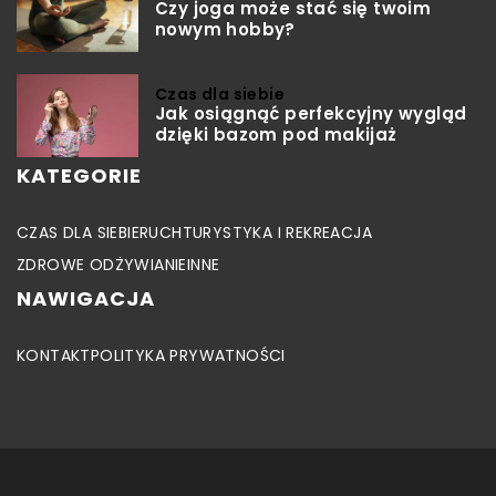
Czy joga może stać się twoim
nowym hobby?
Czas dla siebie
Jak osiągnąć perfekcyjny wygląd
dzięki bazom pod makijaż
KATEGORIE
CZAS DLA SIEBIE
RUCH
TURYSTYKA I REKREACJA
ZDROWE ODŻYWIANIE
INNE
NAWIGACJA
KONTAKT
POLITYKA PRYWATNOŚCI