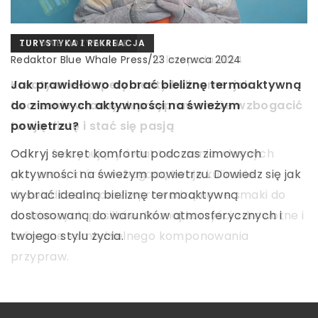
INNE
TURYSTYKA I REKREACJA
ZDROWE ODŻYWIANIE
Redaktor Blue Whale Press
Redaktor Blue Whale Press
Redaktor Blue Whale Press
/
/
/
7 lutego 2026
23 czerwca 2024
10 listopada 2024
Jak skutecznie zwiększyć konwersję w sklepie
Jak prawidłowo dobrać bieliznę termoaktywną
Kreatywne eksperymenty kulinarne: jak
internetowym na platformie Shopify
do zimowych aktywności na świeżym
tworzenie własnych przypraw może wzbogacić
powietrzu?
twoją dietę i stać się pasją
Odkryj sprawdzone strategie na zwiększenie
konwersji w sklepie internetowym bazującym na
Odkryj sekret komfortu podczas zimowych
Odkryj fascynujący świat tworzenia własnych
Shopify dzięki optymalizacji UX, analityce i
aktywności na świeżym powietrzu. Dowiedz się jak
przypraw, które wzbogacą twoje kulinarie
personalizacji treści.
wybrać idealną bieliznę termoaktywną
doświadczenia oraz wprowadzą nowe smaki do
dostosowaną do warunków atmosferycznych i
codziennych posiłków. Poznaj korzyści zdrowotne i
twojego stylu życia.
kulinarne samodzielnego komponowania
przypraw.