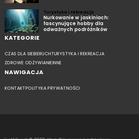
Turystyka i rekreacja
Nurkowanie w jaskiniach:
fascynujące hobby dla
odważnych podróżników
KATEGORIE
CZAS DLA SIEBIE
RUCH
TURYSTYKA I REKREACJA
ZDROWE ODŻYWIANIE
INNE
NAWIGACJA
KONTAKT
POLITYKA PRYWATNOŚCI