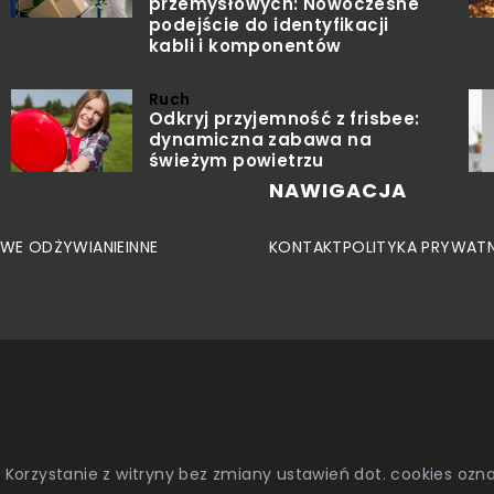
przemysłowych: Nowoczesne
podejście do identyfikacji
kabli i komponentów
Ruch
Odkryj przyjemność z frisbee:
dynamiczna zabawa na
świeżym powietrzu
NAWIGACJA
WE ODŻYWIANIE
INNE
KONTAKT
POLITYKA PRYWAT
. Korzystanie z witryny bez zmiany ustawień dot. cookies o