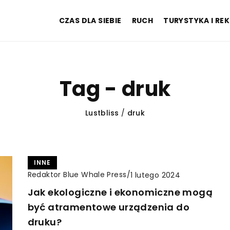
CZAS DLA SIEBIE
RUCH
TURYSTYKA I RE
Tag - druk
Lustbliss
/
druk
INNE
Redaktor Blue Whale Press
/
1 lutego 2024
Jak ekologiczne i ekonomiczne mogą
być atramentowe urządzenia do
druku?