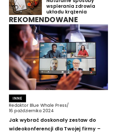
Naturalne sposoby
wspierania zdrowia
układu krążenia
REKOMENDOWANE
TURYSTYKA I REKREACJA
INNE
INNE
Redaktor Blue Whale Press
Redaktor Blue Whale Press
/
/
Redaktor Blue Whale Press
/
22 lutego 2024
20 października 2023
16 października 2024
Porady na udane wakacje samolotem
Jak wybrać idealny zespół na wesele:
Jak wybrać doskonały zestaw do
– jak zaplanować i co spakować?
kluczowe aspekty do rozważenia?
wideokonferencji dla Twojej firmy –