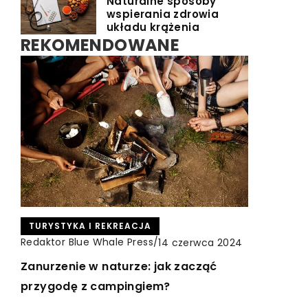
Naturalne sposoby
wspierania zdrowia
układu krążenia
REKOMENDOWANE
ZDROWE ODŻYWIANIE
TURYSTYKA I REKREACJA
INNE
Redaktor Blue Whale Press
Redaktor Blue Whale Press
Redaktor Blue Whale Press
/
/
/
13 lutego 2026
14 czerwca 2024
4 maja 2025
Kulinarne ogrodnictwo: jak tworzenie
Zanurzenie w naturze: jak zacząć
Jak zadbać o długowieczność baterii
jadalnych kwiatów może stać się
przygodę z campingiem?
w smartfonie?
pasją wspierającą zdrowy styl życia