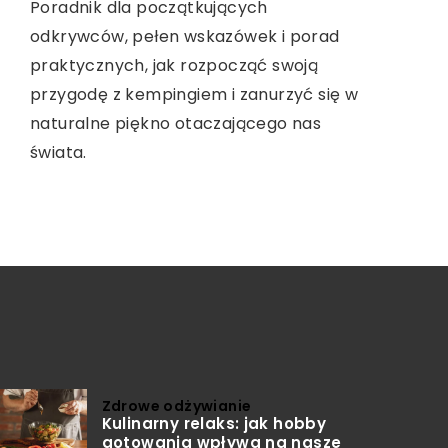
Poradnik dla początkujących
Dowiedz się, jak przedłużyć żywotność
Odkryj, jak uprawa jadalnych kwiatów
odkrywców, pełen wskazówek i porad
baterii w smartfonie i cieszyć się
może połączyć miłość do ogrodnictwa z
praktycznych, jak rozpocząć swoją
dłuższym czasem pracy urządzenia
pasją do zdrowego stylu życia. Dowiedz
przygodę z kempingiem i zanurzyć się w
dzięki prostym technikom oszczędzania
się, jak wprowadzić te piękne rośliny do
naturalne piękno otaczającego nas
energii i świadomemu użytkowaniu.
swojej diety i korzystać z ich wartości
świata.
odżywczych.
Zdrowe odżywianie
Kulinarny relaks: jak hobby
gotowania wpływa na nasze