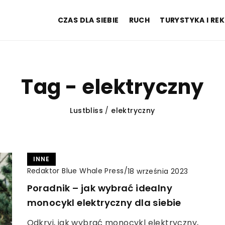
CZAS DLA SIEBIE
RUCH
TURYSTYKA I RE
Tag - elektryczny
Lustbliss
/
elektryczny
INNE
Redaktor Blue Whale Press
/
18 września 2023
Poradnik – jak wybrać idealny
monocykl elektryczny dla siebie
Odkryj, jak wybrać monocykl elektryczny,