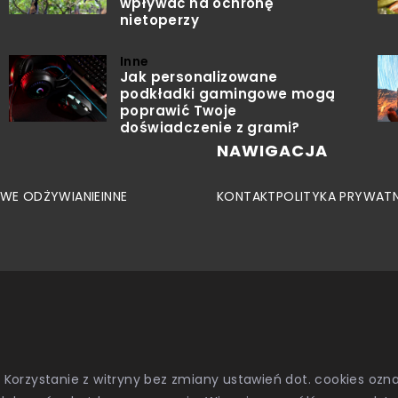
wpływać na ochronę
nietoperzy
Inne
Jak personalizowane
podkładki gamingowe mogą
poprawić Twoje
doświadczenie z grami?
NAWIGACJA
WE ODŻYWIANIE
INNE
KONTAKT
POLITYKA PRYWAT
. Korzystanie z witryny bez zmiany ustawień dot. cookies o