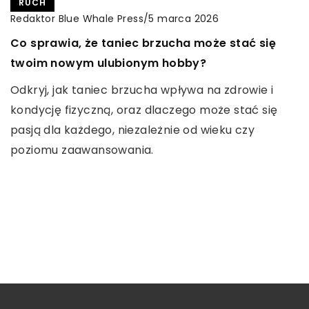
RUCH
ZDROWE ODŻYWIANIE
Redaktor Blue Whale Press
/
lustbliss
/
5 marca 2026
29 marca 2023
Co sprawia, że taniec brzucha może stać się
Jak dbać o utrzymanie zbilansowanej diety?
INNE
twoim nowym ulubionym hobby?
Redaktor Blue Whale Press
/
2 czerwca 2025
Żywienie odgrywa kluczową rolę w prawidłowym
Odkryj, jak taniec brzucha wpływa na zdrowie i
funkcjonowaniu organizmu. Dla utrzymania
Jak animowane logo może zwiększyć
kondycję fizyczną, oraz dlaczego może stać się
zdrowia oraz dobrej sylwetki niezbędna jest
rozpoznawalność marki i zaangażowanie
pasją dla każdego, niezależnie od wieku czy
zbilansowana dieta. Poznaj, jakie […]
klientów
poziomu zaawansowania.
Odkryj, jak animowane logo może wzbogacić
strategię marketingową i przyciągnąć uwagę
klientów. Dowiedz się, dlaczego animacja staje się
kluczowym elementem w podnoszeniu
rozpoznawalności marki i budowaniu jej wizerunku.