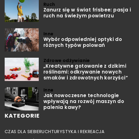
Ruch
Zanurz się w świat frisbee: pasja i
ruch na świeżym powietrzu
Inne
Wybór odpowiedniej optyki do
różnych typów polowań
Zdrowe odżywianie
„Kreatywne gotowanie z dzikimi
roślinami: odkrywanie nowych
smaków i zdrowotnych korzyści”
Inne
Jak nowoczesne technologie
wpływają na rozwój maszyn do
palenia kawy?
KATEGORIE
CZAS DLA SIEBIE
RUCH
TURYSTYKA I REKREACJA