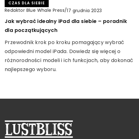
CZAS DLA SIEBIE
RUCH
CZAS DLA SIEBIE
Redaktor Blue Whale Press
/
Redaktor Blue Whale Press
Redaktor Blue Whale Press
/
/
17 grudnia 2023
14 lutego 2026
15 stycznia 2026
Jak wybrać idealny iPad dla siebie – poradnik
Jak wybrać idealne obuwie na trening biegowy
Jak warsztaty fotograficzne mogą rozwijać
dla początkujących
dla kobiet?
kreatywność uczniów
Przewodnik krok po kroku pomagający wybrać
Dowiedz się, jak dobrać odpowiednie obuwie do
Warsztaty fotograficzne to doskonała okazja do
odpowiedni model iPada. Dowiedz się więcej o
biegania, które zapewni komfort, wsparcie i
rozwijania umiejętności kreatywnych. Odkryj, jak
różnorodności modeli i ich funkcjach, aby dokonać
ochronę podczas treningów biegowych.
wpływają na wyobraźnię uczniów, wspierają ich
najlepszego wyboru.
Przewodnik dla aktywnych kobiet szukających
rozwój osobisty i otwierają drzwi do nowych
idealnych butów, które spełnią ich potrzeby.
możliwości.