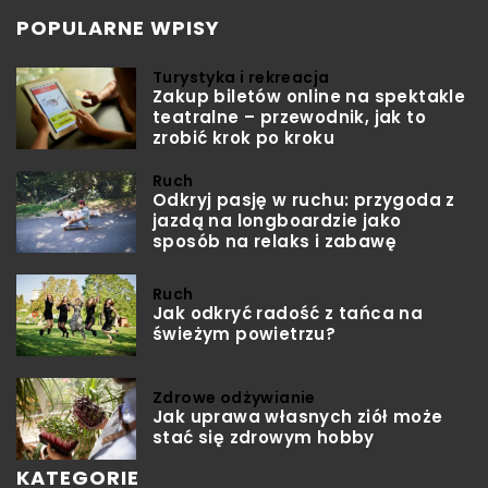
POPULARNE WPISY
Turystyka i rekreacja
Zakup biletów online na spektakle
teatralne – przewodnik, jak to
zrobić krok po kroku
Ruch
Odkryj pasję w ruchu: przygoda z
jazdą na longboardzie jako
sposób na relaks i zabawę
Ruch
Jak odkryć radość z tańca na
świeżym powietrzu?
Zdrowe odżywianie
Jak uprawa własnych ziół może
stać się zdrowym hobby
KATEGORIE