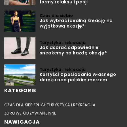
formy relaksu i pasji
Czas dla siebie
Jak wybrać idealną kreację na
wyjątkową okazję?
Turystyka i rekreacja
Jak dobrać odpowiednie
sneakersy na każdą okazję?
Turystyka i rekreacja
Korzyści z posiadania własnego
domku nad polskim morzem
KATEGORIE
CZAS DLA SIEBIE
RUCH
TURYSTYKA I REKREACJA
ZDROWE ODŻYWIANIE
INNE
NAWIGACJA