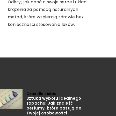
Odkryj, jak dbać o swoje serce i układ
mięśni?
krążenia za pomocą naturalnych
Wynajem autokaru z kierowcą to
Poznaj najlepsze techniki rolowania
metod, które wspierają zdrowie bez
doskonałe rozwiązanie dla osób
mięśni wałkami do rolowania, które
konieczności stosowania leków.
planujących podróż grupową.
pomogą Ci poprawić kondycję
mięśniową i złagodzić ból.
Czas dla siebie
Sztuka wyboru idealnego
zapachu: Jak znaleźć
perfumy, które pasują do
Twojej osobowości