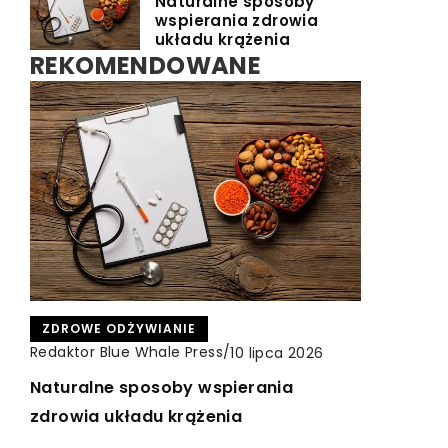
Naturalne sposoby
wspierania zdrowia
układu krążenia
REKOMENDOWANE
RUCH
ZDROWE ODŻYWIANIE
TURYSTYKA I REKREACJA
Redaktor Blue Whale Press
/
Redaktor Blue Whale Press
/
Redaktor Blue Whale Press
/
10 lipca 2026
29 maja 2023
23 października 2023
Naturalne sposoby wspierania
Wynajem autokaru z kierowcą:
Jak właściwie korzystać z wałków do
zdrowia układu krążenia
Komfortowa i bezpieczna podróż dla
rolowania dla poprawy kondycji
każdej grupy