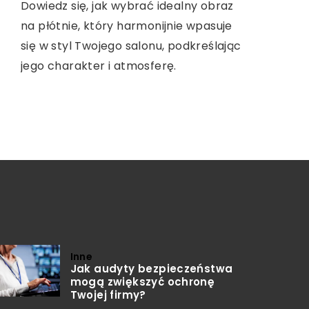
korzyści środowiskowe niesie ze sobą
Podstawy nordic walking, niezastąpione
Dowiedz się, jak wybrać idealny obraz
inwestycja w fotowoltaikę zarówno w
wskazówki dla początkujących oraz
na płótnie, który harmonijnie wpasuje
domu, jak i w biznesie. Przeczytaj o
korzyści płynące z tego sportu. Zacznij
się w styl Twojego salonu, podkreślając
efektywności energetycznej i
swoją przygodę z nordic walking już dziś.
jego charakter i atmosferę.
możliwościach dofinansowania
instalacji.
Inne
Jak audyty bezpieczeństwa
mogą zwiększyć ochronę
Twojej firmy?