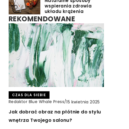
Naturalne sposoby
wspierania zdrowia
układu krążenia
REKOMENDOWANE
INNE
Redaktor Blue Whale Press
/
5 listopada 2024
RUCH
CZAS DLA SIEBIE
Korzyści z wykorzystania fotowoltaiki
Redaktor Blue Whale Press
/
6 grudnia 2023
Redaktor Blue Whale Press
/
15 kwietnia 2025
w domu i przedsiębiorstwie
Odkrywaj nowe pasje: tajniki nordic
Jak dobrać obraz na płótnie do stylu
walking dla początkujących
wnętrza Twojego salonu?
Dowiedz się, jakie oszczędności i