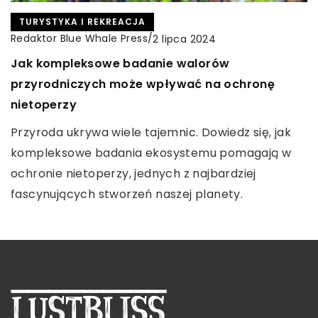
Prawidłowe oznaczanie instalacji elektrycznych
TURYSTYKA I REKREACJA
TURYSTYKA I REKREACJA
zapewnia bezpieczeństwo, ułatwia konserwację i
Redaktor Blue Whale Press
/
12 czerwca 2023
Redaktor Blue Whale Press
/
2 lipca 2024
zmniejsza ryzyko awarii. Poznaj, jakie korzyści
Wybór apartamentu w Warszawie: Na co
Jak kompleksowe badanie walorów
możesz osiągnąć.
zwrócić uwagę przy wynajmie?
przyrodniczych może wpływać na ochronę
nietoperzy
Wybierając apartament w Warszawie: Kluczowe
czynniki do uwzględnienia.
Przyroda ukrywa wiele tajemnic. Dowiedz się, jak
kompleksowe badania ekosystemu pomagają w
ochronie nietoperzy, jednych z najbardziej
fascynujących stworzeń naszej planety.