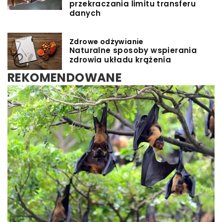
przekraczania limitu transferu
danych
Zdrowe odżywianie
Naturalne sposoby wspierania
zdrowia układu krążenia
REKOMENDOWANE
INNE
Redaktor Blue Whale Press
/
15 grudnia 2024
Jakie korzyści przynosi prawidłowe oznaczanie
instalacji elektrycznych?