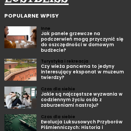
POPULARNE WPISY
Inne
Jak panele grzewcze na
podczerwień mogą przyczynić się
do oszczędności w domowym
budżecie?
Turystyka i rekreacja
Czy wieża pancerna to jedyny
interesujący eksponat w muzeum
twierdzy?
Czas dla siebie
Jakie są najczęstsze wyzwania w
codziennym życiu osób z
zaburzeniami nastroju?
Czas dla siebie
Ewolucja Luksusowych Przyborów
Piśmienniczych: Historia i