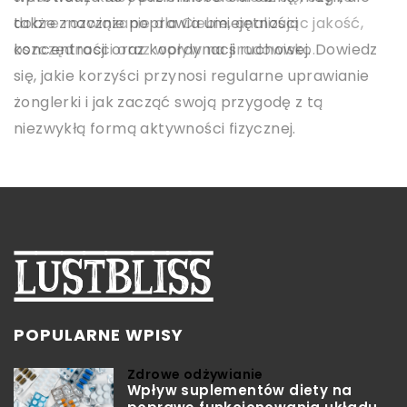
profesjonalnej praktyki medycznej, w tym
dobre rozwiązanie dla Ciebie, analizując jakość,
także znacznie poprawia umiejętności
kluczowe aspekty ubezpieczenia. Dowiedz się, jak
oszczędności oraz wpływ na środowisko.
koncentracji oraz koordynacji ruchowej. Dowiedz
efektywnie zaplanować i przygotować się do
się, jakie korzyści przynosi regularne uprawianie
swojego stażu medycznego.
żonglerki i jak zacząć swoją przygodę z tą
niezwykłą formą aktywności fizycznej.
POPULARNE WPISY
Zdrowe odżywianie
Wpływ suplementów diety na