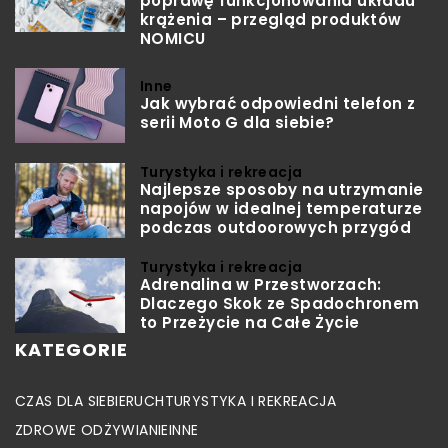
poprawę funkcjonowania układu
krążenia – przegląd produktów
NOMICU
Inne
Jak wybrać odpowiedni telefon z
serii Moto G dla siebie?
Turystyka i rekreacja
Najlepsze sposoby na utrzymanie
napojów w idealnej temperaturze
podczas outdoorowych przygód
Turystyka i rekreacja
Adrenalina w Przestworzach:
Dlaczego Skok ze Spadochronem
to Przeżycie na Całe Życie
KATEGORIE
CZAS DLA SIEBIE
RUCH
TURYSTYKA I REKREACJA
ZDROWE ODŻYWIANIE
INNE