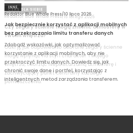
INNE
INNE
CZAS DLA SIEBIE
Redaktor Blue Whale Press
Redaktor Blue Whale Press
/
/
16 lutego 2026
10 lipca 2026
Redaktor Blue Whale Press
/
15 lutego 2025
Jak przewodowe technologie mogą zwiększyć
Jak bezpiecznie korzystać z aplikacji mobilnych
Czy zegary ścienne mogą zmienić atmosferę w
bezpieczeństwo i komfort w nowoczesnym
bez przekraczania limitu transferu danych
Twoim wnętrzu?
domu?
Zdobądź wskazówki, jak optymalizować
Odkryj, jak odpowiednio dobrane zegary ścienne
Rozpoznaj, jak przewodowe technologie mogą
korzystanie z aplikacji mobilnych, aby nie
mogą wpłynąć na styl i charakter Twojego
wpływać na Twój inteligentny dom, oferując
przekroczyć limitu danych. Dowiedz się, jak
wnętrza, tworząc niepowtarzalną atmosferę i
większe bezpieczeństwo oraz komfort poprzez
chronić swoje dane i portfel, korzystając z
zachwycający punkt centralny każdego
precyzyjne i niezawodne rozwiązania. Dowiedz się,
inteligentnych metod zarządzania transferem.
pomieszczenia.
jakie korzyści płyną z ich wdrożenia oraz dlaczego
mogą przewyższać opcje bezprzewodowe.