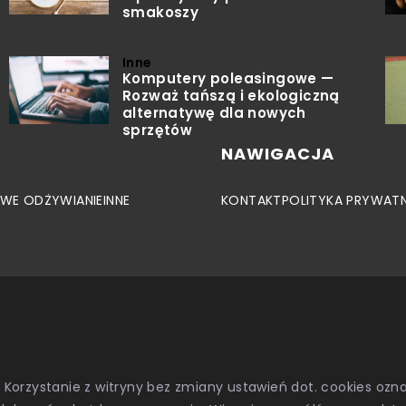
smakoszy
Inne
Komputery poleasingowe —
Rozważ tańszą i ekologiczną
alternatywę dla nowych
sprzętów
NAWIGACJA
WE ODŻYWIANIE
INNE
KONTAKT
POLITYKA PRYWAT
. Korzystanie z witryny bez zmiany ustawień dot. cookies o