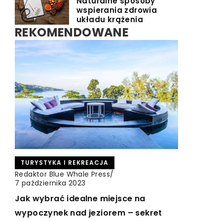
Naturalne sposoby
wspierania zdrowia
układu krążenia
REKOMENDOWANE
INNE
ZDROWE ODŻYWIANIE
TURYSTYKA I REKREACJA
Redaktor Blue Whale Press
Redaktor Blue Whale Press
/
/
7 lutego 2026
21 listopada 2025
Redaktor Blue Whale Press
/
7 października 2023
Jak skutecznie zwiększyć konwersję w
Jak wybrać odpowiedni suplement
Jak wybrać idealne miejsce na
sklepie internetowym na platformie
diety do budowania masy
wypoczynek nad jeziorem – sekret
Shopify
mięśniowej?