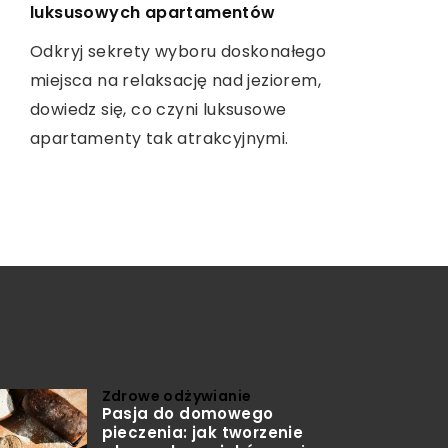
luksusowych apartamentów
Odkryj sprawdzone strategie na
Odkryj, jak skutecznie dobrać
Odkryj sekrety wyboru doskonałego
zwiększenie konwersji w sklepie
suplement diety, który wspomoże
miejsca na relaksację nad jeziorem,
internetowym bazującym na Shopify
Twoje treningi i pomoże w zbudowaniu
dowiedz się, co czyni luksusowe
dzięki optymalizacji UX, analityce i
wymarzonej masy mięśniowej dzięki
apartamenty tak atrakcyjnymi.
personalizacji treści.
kompleksowym poradom i
wskazówkom.
Zdrowe odżywianie
Pasja do domowego
pieczenia: jak tworzenie