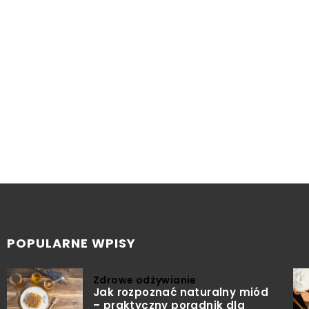
POPULARNE WPISY
Zdrowe odżywianie
Jak rozpoznać naturalny miód
– praktyczny poradnik dla