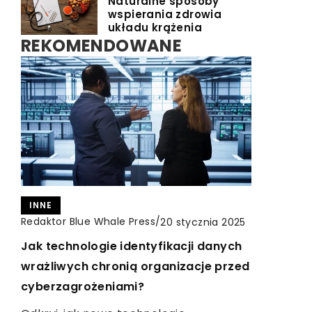
Naturalne sposoby
wspierania zdrowia
układu krążenia
REKOMENDOWANE
INNE
Redaktor Blue Whale Press
/
20 stycznia 2025
CZAS DLA SIEBIE
TURYSTYKA I REKREACJA
Redaktor Blue Whale Press
/
11 kwietnia 2026
Jak technologie identyfikacji danych
Redaktor Blue Whale Press
/
29 maja 2023
wrażliwych chronią organizacje przed
Wpływ koloru odzieży medycznej na
Wynajem autokaru z kierowcą:
cyberzagrożeniami?
samopoczucie pacjentów i personelu
Komfortowa i bezpieczna podróż dla
każdej grupy