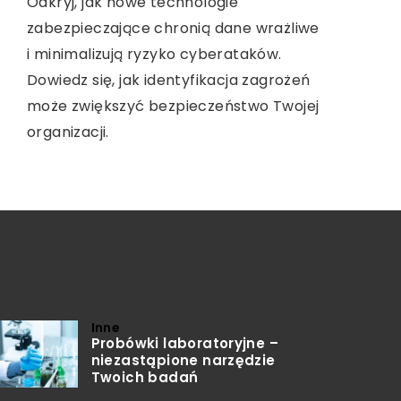
Odkryj, jak nowe technologie
Odkryj, jak kolory odzieży medycznej
zabezpieczające chronią dane wrażliwe
mogą wpływać na komfort
Wynajem autokaru z kierowcą to
i minimalizują ryzyko cyberataków.
emocjonalny pacjentów i efektywność
doskonałe rozwiązanie dla osób
Dowiedz się, jak identyfikacja zagrożeń
personelu. Dowiedz się, które barwy
planujących podróż grupową.
może zwiększyć bezpieczeństwo Twojej
mogą przynieść spokój i harmonię w
organizacji.
środowisku medycznym.
Inne
Probówki laboratoryjne –
niezastąpione narzędzie
Twoich badań