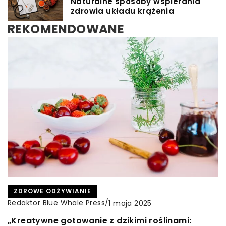
Naturalne sposoby wspierania
zdrowia układu krążenia
REKOMENDOWANE
INNE
INNE
ZDROWE ODŻYWIANIE
Redaktor Blue Whale Press
Redaktor Blue Whale Press
/
/
Redaktor Blue Whale Press
/
11 grudnia 2023
16 kwietnia 2024
1 maja 2025
Jak wybrać odpowiedni system zabezpieczeń
Poradnik wyboru odpowiedniego sprzętu
„Kreatywne gotowanie z dzikimi roślinami: