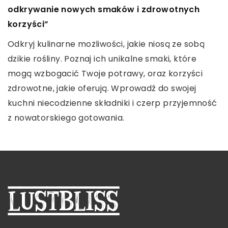
dla domu czy firmy – praktyczne porady
biurowego dla Twojej firmy
odkrywanie nowych smaków i zdrowotnych
korzyści”
Zastanawiasz się, jak zabezpieczyć dom lub firmę?
Odkryj najważniejsze kryteria i aspekty wyboru
Artykuł zawiera praktyczne porady dotyczące
sprzętu biurowego, które pomogą
Odkryj kulinarne możliwości, jakie niosą ze sobą
wyboru odpowiedniego systemu zabezpieczeń.
zoptymalizować pracę w Twojej firmie. Sięgnij po
dzikie rośliny. Poznaj ich unikalne smaki, które
sprawdzone porady i wskazówki.
mogą wzbogacić Twoje potrawy, oraz korzyści
zdrowotne, jakie oferują. Wprowadź do swojej
kuchni niecodzienne składniki i czerp przyjemność
z nowatorskiego gotowania.