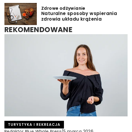
Zdrowe odżywianie
Naturalne sposoby wspierania
zdrowia układu krążenia
REKOMENDOWANE
TURYSTYKA I REKREACJA
INNE
Redaktor Blue Whale Press
Redaktor Blue Whale Press
/
/
5 marca 2026
8 marca 2026