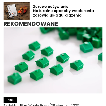
Zdrowe odżywianie
Naturalne sposoby wspierania
zdrowia układu krążenia
REKOMENDOWANE
INNE
INNE
ZDROWE ODŻYWIANIE
Redaktor Blue Whale Press
/
Redaktor Blue Whale Press
/
29 sierpnia 2023
11 czerwca 2025