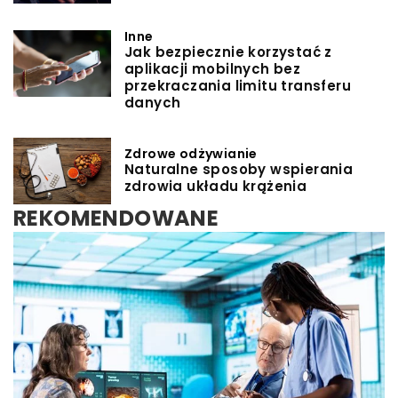
Inne
Jak bezpiecznie korzystać z
aplikacji mobilnych bez
przekraczania limitu transferu
danych
Zdrowe odżywianie
Naturalne sposoby wspierania
zdrowia układu krążenia
REKOMENDOWANE
ZDROWE ODŻYWIANIE
Redaktor Blue Whale Press
/
13 kwietnia 2024
Podróż kulinarna: odkrywanie zdrowych
przepisów z różnych stron świata
Odkryj zdrowe przepisy z różnych regionów świata
i zobacz, jak różne kultury kształtują dietę. Dołącz