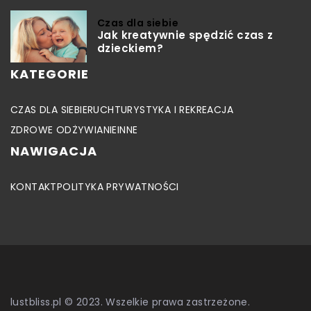
Czas dla siebie
Jak kreatywnie spędzić czas z
dzieckiem?
KATEGORIE
CZAS DLA SIEBIE
RUCH
TURYSTYKA I REKREACJA
ZDROWE ODŻYWIANIE
INNE
NAWIGACJA
KONTAKT
POLITYKA PRYWATNOŚCI
lustbliss.pl © 2023. Wszelkie prawa zastrzeżone.