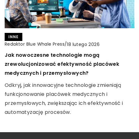
do nas w podróży w poszukiwaniu najzdrowszych
kuchni świata.
INNE
INNE
Redaktor Blue Whale Press
Redaktor Blue Whale Press
/
/
13 października 2025
18 lutego 2026
Jak wybrać idealny model drona do fotografii
Jak nowoczesne technologie mogą
lotniczej?
zrewolucjonizować efektywność placówek
medycznych i przemysłowych?
Dowiedz się, jak wybrać drona do fotografii
lotniczej, uwzględniając kluczowe parametry i
Odkryj, jak innowacyjne technologie zmieniają
technologie, które pomogą Ci zrobić doskonałe
funkcjonowanie placówek medycznych i
zdjęcia z powietrza.
przemysłowych, zwiększając ich efektywność i
automatyzację procesów.