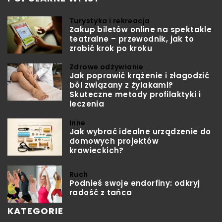
Turystyka i rekreacja
Zakup biletów online na spektakle
teatralne – przewodnik, jak to
zrobić krok po kroku
Zdrowe odżywianie
Jak poprawić krążenie i złagodzić
ból związany z żylakami?
Skuteczne metody profilaktyki i
leczenia
Inne
Jak wybrać idealne urządzenie do
domowych projektów
krawieckich?
Ruch
Podnieś swoje endorfiny: odkryj
radość z tańca
KATEGORIE