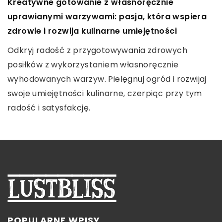
Jak wybrać odpowiedni knot do swojej świecy?
Poradnik optymalizacji użytkowania MacBook
Kreatywne gotowanie z własnoręcznie
Air z procesorem M2
uprawianymi warzywami: pasja, która wspiera
Zrozum, jak dobrać właściwy knot do swojej
zdrowie i rozwija kulinarne umiejętności
świecy, aby zapewnić jej długie, równomierne
Odkryj, jak efektywnie optymalizować swoje
palenie i maksymalną wydajność. Dowiedz się, na
doświadczenie z MacBookiem Air z procesorem
Odkryj radość z przygotowywania zdrowych
co zwrócić uwagę podczas wyboru i jakie rodzaje
M2 za pomocą cennych wskazówek i porad
posiłków z wykorzystaniem własnoręcznie
knotów są dostępne na rynku.
naszego poradnika. Narzędzie niezbędne każdemu
wyhodowanych warzyw. Pielęgnuj ogród i rozwijaj
użytkownikowi Apple.
swoje umiejętności kulinarne, czerpiąc przy tym
radość i satysfakcję.
POPULARNE WPISY