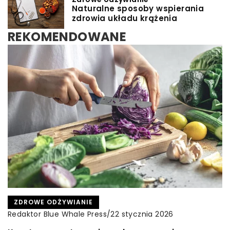
Naturalne sposoby wspierania
zdrowia układu krążenia
REKOMENDOWANE
CZAS DLA SIEBIE
INNE
ZDROWE ODŻYWIANIE
Redaktor Blue Whale Press
/
2 kwietnia 2026
Redaktor Blue Whale Press
/
Redaktor Blue Whale Press
/
6 stycznia 2024
22 stycznia 2026