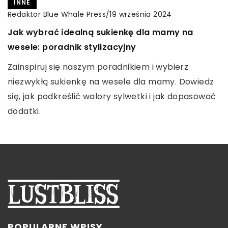
INNE
ZDROWE ODŻYWIANIE
INNE
Redaktor Blue Whale Press
/
8 lipca 2023
Redaktor Blue Whale Press
/
9 sierpnia 2025
Redaktor Blue Whale Press
/
19 września 2024
Dachówka fotowoltaiczna — Nowoczesne
Jak połączenie gotowania z pasją do fotografii
Jak wybrać idealną sukienkę dla mamy na
rozwiązanie dla Twojego domu
może wpłynąć na zdrowe nawyki żywieniowe?
wesele: poradnik stylizacyjny
Dachówka fotowoltaiczna — innowacyjne
Odkryj, jak pasja do gotowania i fotografii może
Zainspiruj się naszym poradnikiem i wybierz
połączenie energii słonecznej i estetyki dachu.
kształtować zdrowsze wybory żywieniowe. Stań się
niezwykłą sukienkę na wesele dla mamy. Dowiedz
Zyskaj ekologiczne źródło energii i oszczędzaj na
świadomym konsumentem, a swoją kuchnię zmień
się, jak podkreślić walory sylwetki i jak dopasować
prądzie!
w twórcze studio.
dodatki.
POPULARNE WPISY