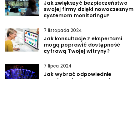
Jak zwiększyć bezpieczeństwo
swojej firmy dzięki nowoczesnym
systemom monitoringu?
7 listopada 2024
Jak konsultacje z ekspertami
mogą poprawić dostępność
cyfrową Twojej witryny?
7 lipca 2024
Jak wybrać odpowiednie
rozwiązania do tworzenia
połączeń w sieciach
światłowodowych?
19 sierpnia 2025
Czy warto zainwestować w
odnowiony smartfon klasy
premium?