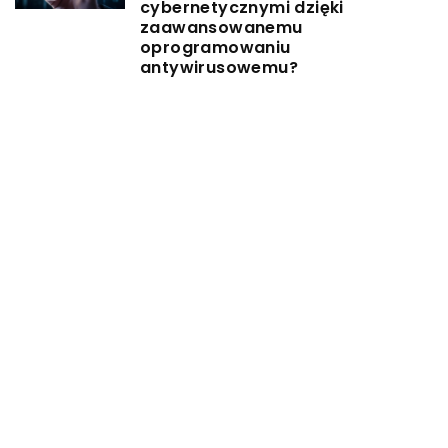
cybernetycznymi dzięki
zaawansowanemu
oprogramowaniu
antywirusowemu?
15 marca 2026
Jak wybrać odpowiednią odzież
ochronną dla różnych branż?
6 października 2025
Jakie korzyści płyną z wyboru
certyfikatów SSL dla Twojej
strony internetowej?
6 kwietnia 2024
Jak wybrać odpowiedniego
terapeutę stosującego metodę
poznawczo-behawioralną?