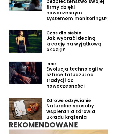
bezpieczeństwo swojej
firmy dzięki
nowoczesnym
systemom monitoringu?
Czas dla siebie
Jak wybrać idealną
kreację na wyjątkową
okazję?
Inne
Ewolucja technologii w
sztuce tatuażu: od
tradycji do
nowoczesności
Zdrowe odżywianie
Naturalne sposoby
wspierania zdrowia
układu krążenia
REKOMENDOWANE