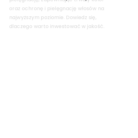
oraz ochronę i pielęgnację włosów na
uwagę przy wyborze idealnej kreacji na
najwyższym poziomie. Dowiedz się,
tę wyjątkową okazję.
dlaczego warto inwestować w jakość.