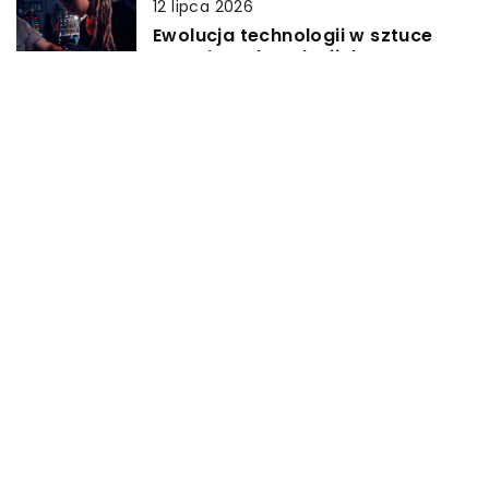
12 lipca 2026
Ewolucja technologii w sztuce
tatuażu: od tradycji do
nowoczesności
29 sierpnia 2023
Jak maksymalizować zyski z
krótkoterminowego wynajmu
apartamentów?
DODAJ KOMENTARZ