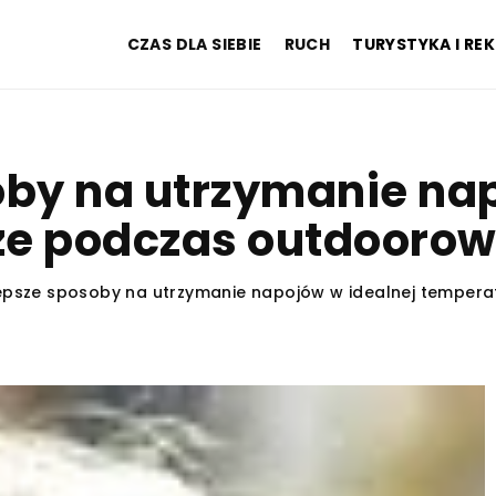
CZAS DLA SIEBIE
RUCH
TURYSTYKA I RE
oby na utrzymanie nap
ze podczas outdoorow
epsze sposoby na utrzymanie napojów w idealnej temper