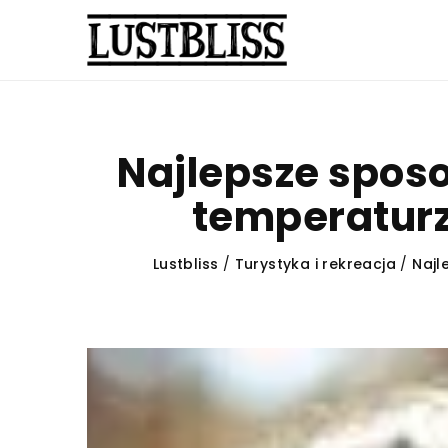
Najlepsze spos
temperatur
Lustbliss
/
Turystyka i rekreacja
/
Najl