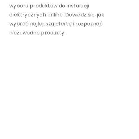
przyciąga turystów swoją nowoczesną
wyboru produktów do instalacji
architekturą, luksusowymi sklepami,
elektrycznych online. Dowiedz się, jak
pięknymi plażami i egzotycznymi
wybrać najlepszą ofertę i rozpoznać
wakacyjnymi atrakcjami. To także
niezawodne produkty.
miasto, w którym turystom oferuje się
wiele różnorodnych możliwości
spędzenia wolnego czasu. Poniżej
przedstawiono kilka z najbardziej
wartościowych atrakcji, które warto
zobaczyć będąc na wycieczce w
Dubaju.