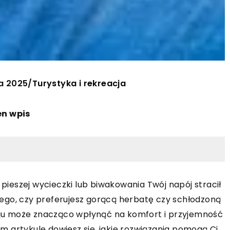
ka 2025
/
Turystyka i rekreacja
en wpis
 pieszej wycieczki lub biwakowania Twój napój stracił
ego, czy preferujesz gorącą herbatę czy schłodzoną
ju może znacząco wpłynąć na komfort i przyjemność
 artykule dowiesz się, jakie rozwiązania pomogą Ci