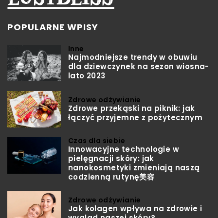
POPULARNE WPISY
Inne
Najmodniejsze trendy w obuwiu
dla dziewczynek na sezon wiosna-
lato 2023
Zdrowe odżywianie
Zdrowe przekąski na piknik: jak
łączyć przyjemne z pożytecznym
Czas dla siebie
Innowacyjne technologie w
pielęgnacji skóry: jak
nanokosmetyki zmieniają naszą
codzienną rutynę美容
Zdrowe odżywianie
Jak kolagen wpływa na zdrowie i
wygląd naszej skóry?