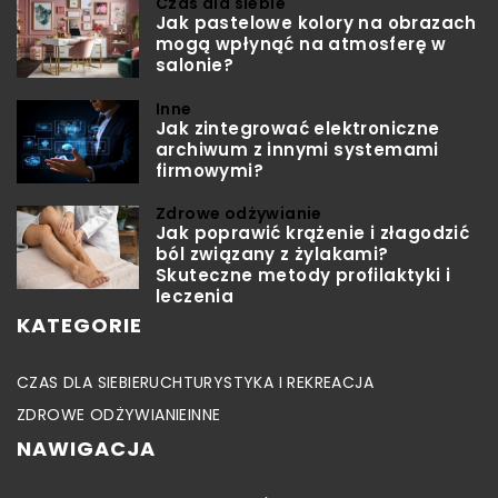
Czas dla siebie
Jak pastelowe kolory na obrazach
mogą wpłynąć na atmosferę w
salonie?
Inne
Jak zintegrować elektroniczne
archiwum z innymi systemami
firmowymi?
Zdrowe odżywianie
Jak poprawić krążenie i złagodzić
ból związany z żylakami?
Skuteczne metody profilaktyki i
leczenia
KATEGORIE
CZAS DLA SIEBIE
RUCH
TURYSTYKA I REKREACJA
ZDROWE ODŻYWIANIE
INNE
NAWIGACJA