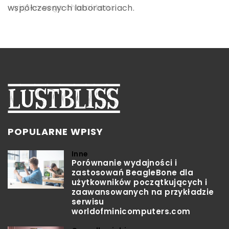
dzień. Dowiedz się, jakie ubrania pasują do tego
wyjątkowego charakteru.
współczesnych laboratoriach.
typu obuwia i w jakich sytuacjach je nosić.
POPULARNE WPISY
Inne
Porównanie wydajności i
zastosowań BeagleBone dla
użytkowników początkujących i
zaawansowanych na przykładzie
serwisu
worldofminicomputers.com