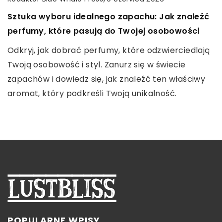
systemom kontroli dostępu
Jak wykorzystać zaawansowane funkcje mini
Sztuka wyboru idealnego zapachu: Jak znaleźć
Zapoznaj się z zaletami nowoczesnych systemów
drona do tworzenia profesjonalnych nagrań
perfumy, które pasują do Twojej osobowości
kontroli dostępu, które zapewniają wyższy poziom
wideo
Odkryj, jak dobrać perfumy, które odzwierciedlają
bezpieczeństwa i komfortu użytkowania.
Odkryj potęgę mini drona w tworzeniu
Twoją osobowość i styl. Zanurz się w świecie
profesjonalnych filmów. Poradnik krok po kroku jak
zapachów i dowiedz się, jak znaleźć ten właściwy
wykorzystać zaawansowane funkcje drona do
aromat, który podkreśli Twoją unikalność.
tworzenia niesamowitych nagrań wideo.
POPULARNE WPISY