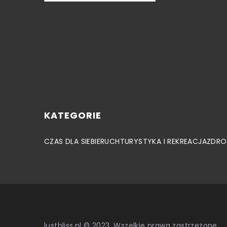
KATEGORIE
CZAS DLA SIEBIE
RUCH
TURYSTYKA I REKREACJA
ZDRO
lustbliss.pl © 2023. Wszelkie prawa zastrzeżone.