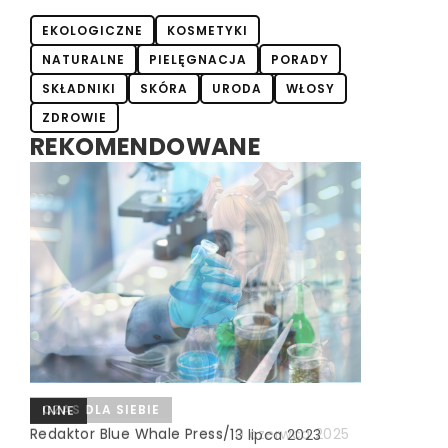
EKOLOGICZNE
KOSMETYKI
NATURALNE
PIELĘGNACJA
PORADY
SKŁADNIKI
SKÓRA
URODA
WŁOSY
ZDROWIE
REKOMENDOWANE
INNE
Redaktor Blue Whale Press
/
24 sierpnia 2024
CZAS DLA SIEBIE
INNE
Wybieramy najlepszą karmę dla
Redaktor Blue Whale Press
/
10 czerwca 2025
Redaktor Blue Whale Press
/
13 lipca 2023