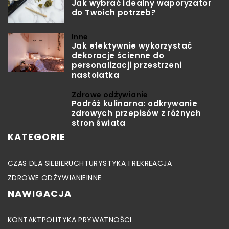
Jak wybrać idealny waporyzator
do Twoich potrzeb?
Inne
Jak efektywnie wykorzystać
dekoracje ścienne do
personalizacji przestrzeni
nastolatka
Zdrowe odżywianie
Podróż kulinarna: odkrywanie
zdrowych przepisów z różnych
stron świata
KATEGORIE
CZAS DLA SIEBIE
RUCH
TURYSTYKA I REKREACJA
ZDROWE ODŻYWIANIE
INNE
NAWIGACJA
KONTAKT
POLITYKA PRYWATNOŚCI