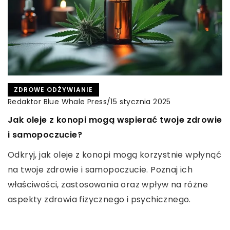
INNE
Redaktor Blue Whale Press
/
24 stycznia 2025
ZDROWE ODŻYWIANIE
INNE
Jak nowe technologie w ofertach
Redaktor Blue Whale Press
/
15 stycznia 2025
Redaktor Blue Whale Press
/
19 września 2024
telekomunikacyjnych mogą wpłynąć na
Jak oleje z konopi mogą wspierać twoje zdrowie
Jak wybrać idealną sukienkę dla mamy na
bezpieczeństwo dzieci w sieci?
i samopoczucie?
wesele: poradnik stylizacyjny
Odkryj, jak nowoczesne technologie w
Odkryj, jak oleje z konopi mogą korzystnie wpłynąć
Zainspiruj się naszym poradnikiem i wybierz
telekomunikacji mogą zwiększyć ochronę dzieci w
na twoje zdrowie i samopoczucie. Poznaj ich
niezwykłą sukienkę na wesele dla mamy. Dowiedz
internecie. Dowiedz się o innowacyjnych
właściwości, zastosowania oraz wpływ na różne
się, jak podkreślić walory sylwetki i jak dopasować
rozwiązaniach i ich wpływie na bezpieczeństwo w
aspekty zdrowia fizycznego i psychicznego.
dodatki.
sieci.