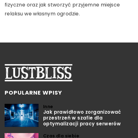
firmy. Przeczytaj nasz przewodnik i dowiedz się
praktykę dermatologiczną, zwiększając
fizyczne oraz jak stworzyć przyjemne miejsce
więcej!
skuteczność terapii oraz zadowolenie pacjentów
relaksu we własnym ogrodzie.
dzięki precyzyjnym i szybkim zabiegom.
POPULARNE WPISY
Inne
Jak prawidłowo zorganizować
przestrzeń w szafie dla
optymalizacji pracy serwerów
Czas dla siebie