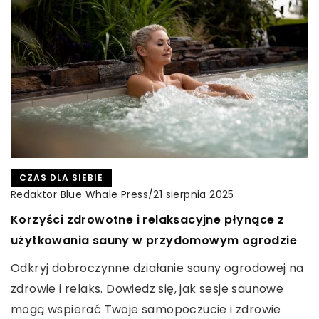
INNE
CZAS DLA SIEBIE
CZAS DLA SIEBIE
Redaktor Blue Whale Press
/
Redaktor Blue Whale Press
Redaktor Blue Whale Press
/
/
2 grudnia 2023
4 listopada 2024
21 sierpnia 2025
Jak podpis elektroniczny może
Jak nowoczesne lasery frakcyjne CO2 mogą
Korzyści zdrowotne i relaksacyjne płynące z
zrewolucjonizować Twoją firmę? Przewodnik po
zrewolucjonizować Twoją praktykę
użytkowania sauny w przydomowym ogrodzie
korzyściach i wdrażaniu
dermatologiczną?
Odkryj dobroczynne działanie sauny ogrodowej na
Odkryj, jak cyfrowy podpis może przyczynić się do
Odkryj, jak zastosowanie nowoczesnych laserów
zdrowie i relaks. Dowiedz się, jak sesje saunowe
zwiększenia efektywności i bezpieczeństwa Twojej
frakcyjnych CO2 może przekształcić Twoją
mogą wspierać Twoje samopoczucie i zdrowie