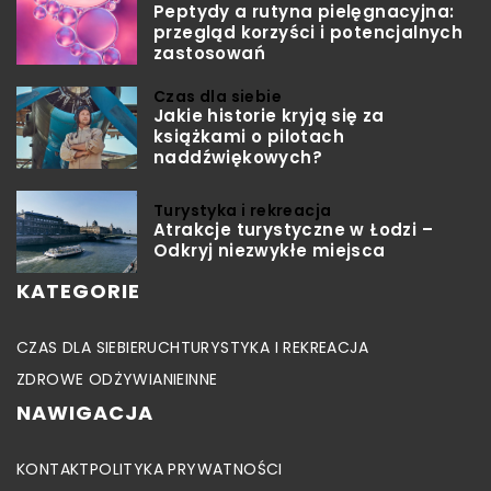
Peptydy a rutyna pielęgnacyjna:
przegląd korzyści i potencjalnych
zastosowań
Czas dla siebie
Jakie historie kryją się za
książkami o pilotach
naddźwiękowych?
Turystyka i rekreacja
Atrakcje turystyczne w Łodzi –
Odkryj niezwykłe miejsca
KATEGORIE
CZAS DLA SIEBIE
RUCH
TURYSTYKA I REKREACJA
ZDROWE ODŻYWIANIE
INNE
NAWIGACJA
KONTAKT
POLITYKA PRYWATNOŚCI