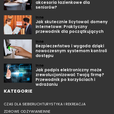
akcesoria łazienkowe dla
seniorów?
Inne
Jak skutecznie licytować domeny
internetowe: Praktyczny
przewodnik dla początkujących
Inne
Bezpieczeństwo i wygoda dzięki
nowoczesnym systemom kontroli
dostępu
Inne
Jak podpis elektroniczny może
zrewolucjonizować Twoją firmę?
Przewodnik po korzyściach i
wdrażaniu
KATEGORIE
CZAS DLA SIEBIE
RUCH
TURYSTYKA I REKREACJA
ZDROWE ODŻYWIANIE
INNE