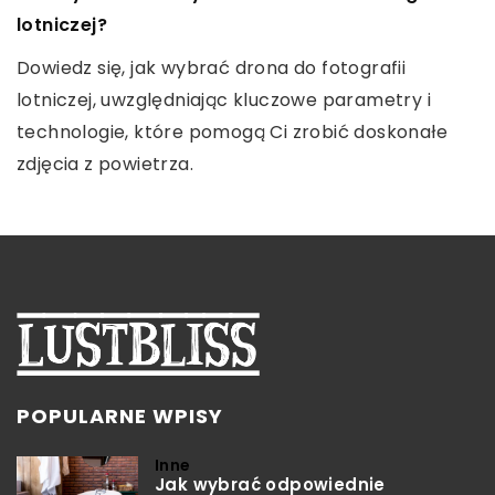
Zastanawiasz się, czy spędzenie wakacji w domku
naturalne włosy doczepiane
lotniczej?
letniskowym nad jeziorem to dobry pomysł?
Odkryj sekrety pielęgnacji naturalnych włosów
Dowiedz się, jak wybrać drona do fotografii
Odkryj zalety takiego wypoczynku i zdecyduj, czy
doczepianych. Podpowiadamy, jak świadomie
lotniczej, uwzględniając kluczowe parametry i
jest to opcja idealna dla Ciebie.
dbać o swoją fryzurę, by zachować jej naturalny
technologie, które pomogą Ci zrobić doskonałe
blask i zdrowie.
zdjęcia z powietrza.
POPULARNE WPISY
Inne
Jak wybrać odpowiednie