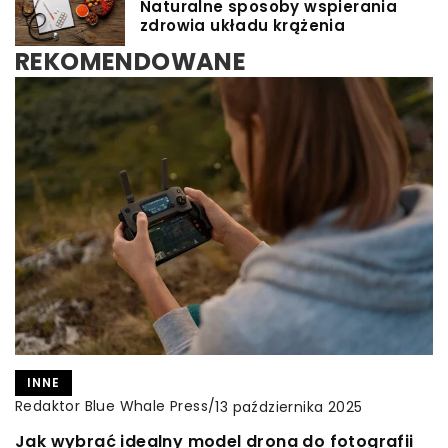
Naturalne sposoby wspierania
zdrowia układu krążenia
REKOMENDOWANE
TURYSTYKA I REKREACJA
Redaktor Blue Whale Press
/
4 czerwca 2024
CZAS DLA SIEBIE
INNE
Czy wakacje w domkach letniskowych nad
Redaktor Blue Whale Press
Redaktor Blue Whale Press
/
/
8 września 2024
13 października 2025
jeziorem to idealny sposób na odpoczynek?
Poradnik, jak prawidłowo pielęgnować
Jak wybrać idealny model drona do fotografii