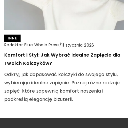
CZAS DLA SIEBIE
RUCH
Redaktor Blue Whale Press
/
Redaktor Blue Whale Press
/
12 kwietnia 2024
21 maja 2025
INNE
Peptydy a rutyna pielęgnacyjna: przegląd
Wygoda i styl: Jak moda sportowa zmienia
Redaktor Blue Whale Press
/
11 stycznia 2026
korzyści i potencjalnych zastosowań
męską garderobę na co dzień
Komfort i Styl: Jak Wybrać Idealne Zapięcie dla
Twoich Kolczyków?
Poznaj potęgę peptydów w pielęgnacji skóry!
Odkryj, jak odzież sportowa stała się istotnym
Odkryj ich korzyści i zastosowania, które mogą
elementem męskiej garderoby. Poznaj trendy,
Odkryj, jak dopasować kolczyki do swojego stylu,
diametralnie zmienić Twoją codzienną rutynę.
które łączą funkcjonalność z nowoczesnym
wybierając idealne zapięcie. Poznaj różne rodzaje
stylem, wpływając na codzienny komfort i
zapięć, które zapewnią komfort noszenia i
modowy wygląd.
podkreślą elegancję biżuterii.