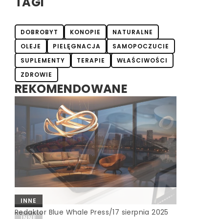
TAGI
DOBROBYT
KONOPIE
NATURALNE
OLEJE
PIELĘGNACJA
SAMOPOCZUCIE
SUPLEMENTY
TERAPIE
WŁAŚCIWOŚCI
ZDROWIE
REKOMENDOWANE
INNE
Redaktor Blue Whale Press
/
17 sierpnia 2025
CZAS DLA SIEBIE
INNE