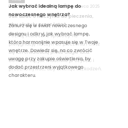
Jak wybrać idealną lampę do
Redaktor Blue Whale Press
/
10 listopada 2024
Redaktor Blue Whale Press
/
19 czerwca 2025
nowoczesnego wnętrza?
Jak skutecznie zadbać o skórę po
Jak dbać o naczynia do pieczenia,
laserowym usuwaniu przebarwień?
aby służyły przez lata?
Zanurz się w świat nowoczesnego
designu i odkryj, jak wybrać lampę,
Dowiedz się, jak pielęgnować skórę po
Poznaj skuteczne sposoby na
która harmonijnie wpasuje się w Twoje
zabiegu laserowym, aby przyspieszyć
pielęgnację naczyń do pieczenia i ciesz
wnętrze. Dowiedz się, na co zwrócić
regenerację i zachować piękny wygląd.
się ich trwałością przez długie lata.
uwagę przy zakupie oświetlenia, by
Odkryj skuteczne metody pielęgnacji,
Dowiedz się, jak właściwie je czyścić i
dodać przestrzeni wyjątkowego
które pomogą uniknąć podrażnień i
przechowywać, aby uniknąć uszkodzeń.
charakteru.
zapewnić zdrową cerę.