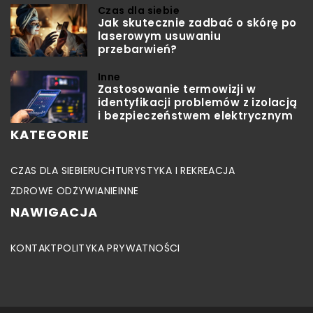
Czas dla siebie
Jak skutecznie zadbać o skórę po
laserowym usuwaniu
przebarwień?
Inne
Zastosowanie termowizji w
identyfikacji problemów z izolacją
i bezpieczeństwem elektrycznym
KATEGORIE
CZAS DLA SIEBIE
RUCH
TURYSTYKA I REKREACJA
ZDROWE ODŻYWIANIE
INNE
NAWIGACJA
KONTAKT
POLITYKA PRYWATNOŚCI