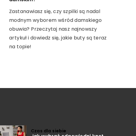
Odkryj, jak własnoręczne tworzenie
skuteczne metody relaksacji i
mieszanek ziół może przerodzić się w
rozluźnienia, które przywrócą Ci
Zastanawiasz się, czy szpilki są nadal
pasjonujące zajęcie, które nie tylko
komfort i swobodę ruchu.
modnym wyborem wśród damskiego
wzbogaca aromat potraw, ale również
obuwia? Przeczytaj nasz najnowszy
pozytywnie wpływa na nasze zdrowie.
artykuł i dowiedz się, jakie buty są teraz
Poznaj tajniki komponowania idealnych
na topie!
połączeń ziół i zalety ich codziennego
stosowania.
Czas dla siebie