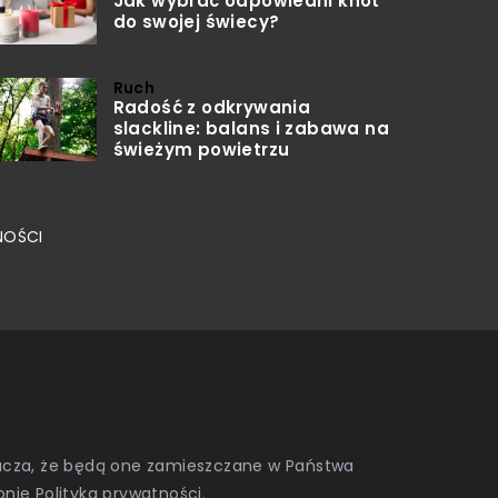
Jak wybrać odpowiedni knot
do swojej świecy?
Ruch
Radość z odkrywania
slackline: balans i zabawa na
świeżym powietrzu
NOŚCI
znacza, że będą one zamieszczane w Państwa
onie
Polityka prywatności
.