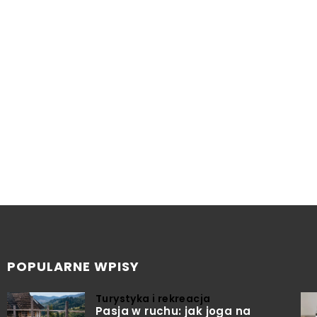
POPULARNE WPISY
Turystyka i rekreacja
Pasja w ruchu: jak joga na