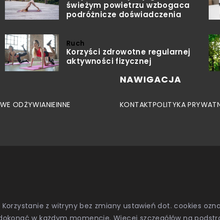
świeżym powietrzu wzbogaca
podróżnicze doświadczenia
Ruch
Korzyści zdrowotne regularnej
aktywności fizycznej
NAWIGACJA
WE ODŻYWIANIE
INNE
KONTAKT
POLITYKA PRYWAT
. Korzystanie z witryny bez zmiany ustawień dot. cookies o
dokonać w każdym momencie. Więcej szczegółów na podstr