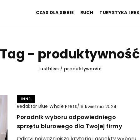
CZAS DLA SIEBIE
RUCH
TURYSTYKA I RE
Tag - produktywnoś
Lustbliss
/
produktywność
INNE
Redaktor Blue Whale Press
/
16 kwietnia 2024
Poradnik wyboru odpowiedniego
sprzętu biurowego dla Twojej firmy
Odkryj najważniejsze kryteria i aspekty wyboru