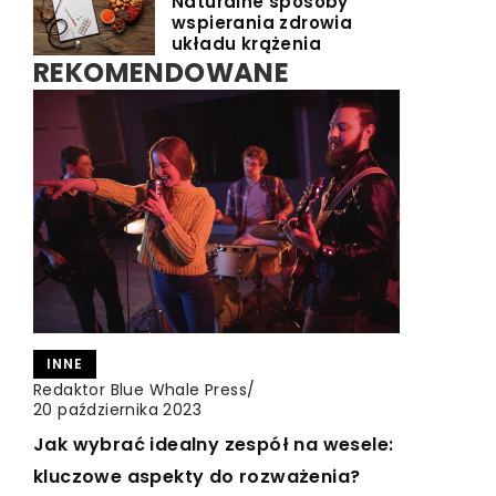
Naturalne sposoby
wspierania zdrowia
układu krążenia
REKOMENDOWANE
INNE
TURYSTYKA I REKREACJA
CZAS DLA SIEBIE
Redaktor Blue Whale Press
/
Redaktor Blue Whale Press
Redaktor Blue Whale Press
/
/
9 lipca 2026
12 czerwca 2025
20 października 2023
Pasja w ruchu: jak joga na świeżym
Jakie korzyści przynosi indywidualna
Jak wybrać idealny zespół na wesele:
powietrzu wzbogaca podróżnicze
terapia w walce z uzależnieniami?
kluczowe aspekty do rozważenia?
doświadczenia