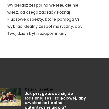
Indywidualna terapia oferuje skuteczne
Wybierasz zespół na wesele, ale nie
Odkryj, jak praktyka jogi na świeżym
wsparcie w pokonywaniu uzależnień,
wiesz, od czego zacząć? Poznaj
powietrzu wzbogaca Twoje przygody
pomagając zrozumieć ich przyczyny i
kluczowe aspekty, które pomogą Ci
podróżnicze poprzez połączenie natury,
rozwijać zdrowe nawyki. Poznaj zalety,
wybrać idealny zespół muzyczny, aby
relaksu i odnalezienia wewnętrznej
jakie niesie ze sobą osobista praca z
Twój dzień był niezapomniany.
równowagi.
terapeutą.
Czas dla siebie
Jak przygotować się do
rodzinnej sesji zdjęciowej, aby
uzyskać naturalne i
autentyczne ujęcia?