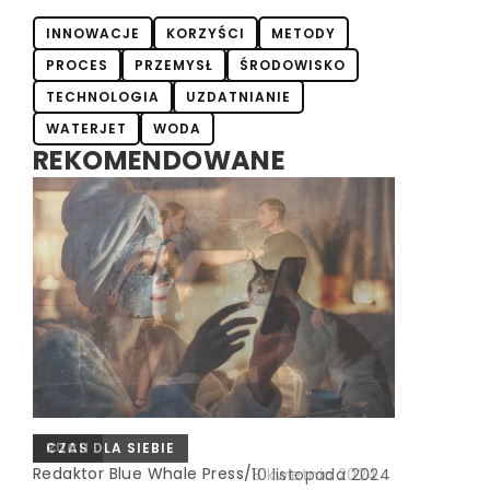
INNOWACJE
KORZYŚCI
METODY
PROCES
PRZEMYSŁ
ŚRODOWISKO
TECHNOLOGIA
UZDATNIANIE
WATERJET
WODA
REKOMENDOWANE
RUCH
TURYSTYKA I REKREACJA
CZAS DLA SIEBIE
Redaktor Blue Whale Press
/
Redaktor Blue Whale Press
Redaktor Blue Whale Press
/
/
8 kwietnia 2024
5 stycznia 2025
10 listopada 2024