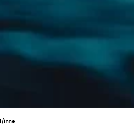
4
/
Inne