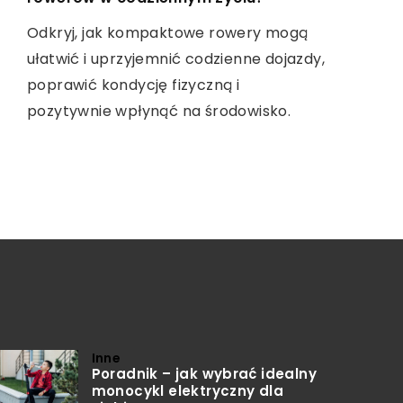
Przewodnik po wyborze akcesoriów do
Odkryj, jak kompaktowe rowery mogą
Dowiedz się, jak wybrać najlepszą
twojego laptopa Lenovo ThinkPad X, z
ułatwić i uprzyjemnić codzienne dojazdy,
opiekę stomatologiczną zgodną z
uwzględnieniem różnych modeli i
poprawić kondycję fizyczną i
Twoimi potrzebami zdrowotnymi i
specyfikacji dla zapewnienia najwyższej
pozytywnie wpłynąć na środowisko.
estetycznymi. Wskazówki do wyboru
wydajności i efektywności.
profesjonalistów, którzy zapewnią Ci
uśmiech Twoich marzeń.
Inne
Poradnik – jak wybrać idealny
monocykl elektryczny dla