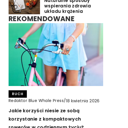
Naturalne sposoby
wspierania zdrowia
układu krążenia
REKOMENDOWANE
RUCH
INNE
INNE
Redaktor Blue Whale Press
Redaktor Blue Whale Press
/
/
Redaktor Blue Whale Press
/
18 kwietnia 2026
13 lipca 2024
1 lutego 2024
Jakie korzyści niesie ze sobą
Jak wybrać doskonałe usługi
Jak wybierać akcesoria do laptopów
korzystanie z kompaktowych
stomatologiczne – przewodnik dla
serii Lenovo ThinkPad X?
rowerów w codziennym życiu?
pacjenta