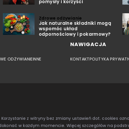
pomysły i korzyści
Zdrowe odżywianie
Jak naturalne składniki mogą
wspomóc układ
odpornościowy i pokarmowy?
NAWIGACJA
WE ODŻYWIANIE
INNE
KONTAKT
POLITYKA PRYWAT
. Korzystanie z witryny bez zmiany ustawień dot. cookies o
dokonać w każdym momencie. Więcej szczegółów na podstr