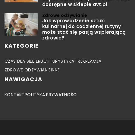
dostępne w sklepie avt.pl
Zdrowe odżywianie
Jak wprowadzenie sztuki
kulinarnej do codziennej rutyny
może stać się pasją wspierającą
zdrowie?
KATEGORIE
CZAS DLA SIEBIE
RUCH
TURYSTYKA I REKREACJA
ZDROWE ODŻYWIANIE
INNE
NAWIGACJA
KONTAKT
POLITYKA PRYWATNOŚCI