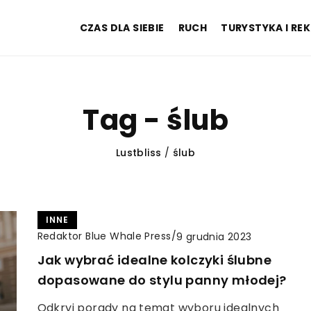
CZAS DLA SIEBIE
RUCH
TURYSTYKA I RE
Tag - ślub
Lustbliss
/
ślub
INNE
Redaktor Blue Whale Press
/
9 grudnia 2023
Jak wybrać idealne kolczyki ślubne
dopasowane do stylu panny młodej?
Odkryj porady na temat wyboru idealnych