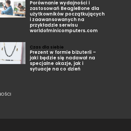
Porównanie wydajności i
zastosowań BeagleBone dla
użytkowników początkujących
i zaawansowanych na
przykładzie serwisu
worldofminicomputers.com
Czas dla siebie
Prezent w formie biżuterii –
jaki będzie się nadawał na
specjalne okazje, jak i
sytuacje na co dzień
NOŚCI