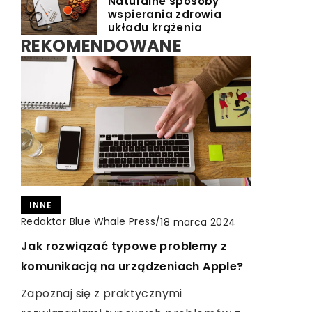
Naturalne sposoby
wspierania zdrowia
układu krążenia
REKOMENDOWANE
INNE
Redaktor Blue Whale Press
/
18 marca 2024
RUCH
TURYSTYKA I REKREACJA
Jak rozwiązać typowe problemy z
Redaktor Blue Whale Press
/
18 kwietnia 2026
Redaktor Blue Whale Press
/
17 października 2025
komunikacją na urządzeniach Apple?
Jakie korzyści niesie ze sobą
Najlepsze sposoby na utrzymanie
korzystanie z kompaktowych
Zapoznaj się z praktycznymi
napojów w idealnej temperaturze
rowerów w codziennym życiu?