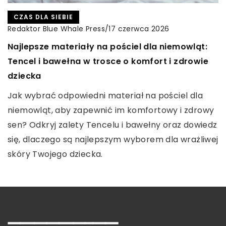
TURYSTYKA I REKREACJA
CZAS DLA SIEBIE
Redaktor Blue Whale Press
/
22 lutego 2024
Redaktor Blue Whale Press
/
17 czerwca 2026
INNE
Porady na udane wakacje samolotem – jak
Redaktor Blue Whale Press
/
Najlepsze materiały na pościel dla niemowląt:
8 października 2023
zaplanować i co spakować?
Tencel i bawełna w trosce o komfort i zdrowie
Jak wybrać idealne okulary przeciwsłoneczne
dziecka
dla kształtu twojej twarzy
Planowanie podróży samolotem i pakowanie
bagażu mogą wydawać się skomplikowane, ale
Jak wybrać odpowiedni materiał na pościel dla
Podpowiadamy, jak dobrać okulary
dzięki naszym sprawdzonym radom każda podróż
niemowląt, aby zapewnić im komfortowy i zdrowy
przeciwsłoneczne, które podkreślą atuty twojego
będzie udana. Przygotowując się do wakacji warto
sen? Odkryj zalety Tencelu i bawełny oraz dowiedz
kształtu twarzy. Dowiedz się, jakie modele będą dla
znać kilka sztuczek, które pomogą w organizacji
się, dlaczego są najlepszym wyborem dla wrażliwej
ciebie idealne.
wyjazdu.
skóry Twojego dziecka.