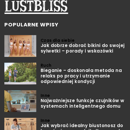
POPULARNE WPISY
Czas dla siebie
Jak dobrze dobrać bikini do swojej
sylwetki – porady i wskazówki
Ruch
Bieganie – doskonała metoda na
relaks po pracy i utrzymanie
odpowiedniej kondycji
Inne
Najważniejsze funkcje czujników w
systemach inteligentnego domu
Inne
Jak wybrać idealny biustonosz do