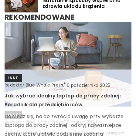
Naturalne sposoby wspierania
zdrowia układu krążenia
REKOMENDOWANE
INNE
Redaktor Blue Whale Press
/
16 października 2025
Jak wybrać idealny laptop do pracy zdalnej:
Poradnik dla przedsiębiorców
INNE
RUCH
Dowiedz się, na co zwrócić uwagę przy wyborze
Redaktor Blue Whale Press
/
15 marca 2024
Redaktor Blue Whale Press
/
7 grudnia 2024
laptopa do pracy zdalnej i odkryj najważniejsze
Jak optymalizacja procesów transportowych
Odkryj przyjemność z frisbee: dynamiczna
cechy, które ułatwią codzienne zadania