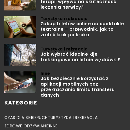
terapii wpływa na skuteczność
leczenia nerwicy?
Turystyka i rekreacja
Zakup biletów online na spektakle
teatralne – przewodnik, jak to
zrobić krok po kroku
Turystyka i rekreacja
Jak wybrać idealne kije
trekkingowe na letnie wędrówki?
Inne
Jak bezpiecznie korzystać z
aplikacji mobilnych bez
przekraczania limitu transferu
danych
KATEGORIE
CZAS DLA SIEBIE
RUCH
TURYSTYKA I REKREACJA
ZDROWE ODŻYWIANIE
INNE