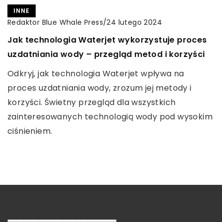
INNE
Redaktor Blue Whale Press
/
24 lutego 2024
TURYSTYKA I REKREACJA
INNE
Jak technologia Waterjet wykorzystuje proces
Redaktor Blue Whale Press
/
9 maja 2026
Redaktor Blue Whale Press
/
23 listopada 2023
uzdatniania wody – przegląd metod i korzyści
Podróżnicze inspiracje: jak odkrywać nowe
Jak wybrać idealne urządzenie do domowych
Odkryj, jak technologia Waterjet wpływa na
pasje w czasie wolnym
projektów krawieckich?
proces uzdatniania wody, zrozum jej metody i
Odkryj, jak podróże mogą stać się inspiracją do
Rozważasz zakup urządzenia do szycia do użytku
korzyści. Świetny przegląd dla wszystkich
rozwijania nowych pasji w czasie wolnym. Poznaj
domowego? Odkryj istotne kryteria, które pomogą
zainteresowanych technologią wody pod wysokim
sposoby na łączenie przygody z osobistym
Ci podjąć świadomą decyzję i wybrać doskonały
ciśnieniem.
rozwojem oraz czerp inspiracje z różnych
sprzęt krawiecki.
zakątków świata.