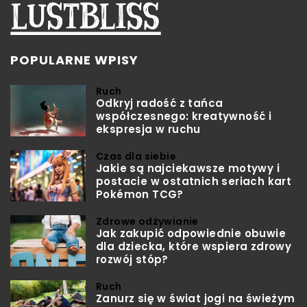
POPULARNE WPISY
Ruch
Odkryj radość z tańca
współczesnego: kreatywność i
ekspresja w ruchu
Czas dla siebie
Jakie są najciekawsze motywy i
postacie w ostatnich seriach kart
Pokémon TCG?
Zdrowe odżywianie
Jak zakupić odpowiednie obuwie
dla dziecka, które wspiera zdrowy
rozwój stóp?
Ruch
Zanurz się w świat jogi na świeżym