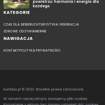
powietrzu: harmonia i energia dla
każdego
KATEGORIE
CZAS DLA SIEBIE
RUCH
TURYSTYKA I REKREACJA
ZDROWE ODŻYWIANIE
INNE
NAWIGACJA
KONTAKT
POLITYKA PRYWATNOŚCI
lustbliss.pl © 2023. Wszelkie prawa zastrzeżone.
W ramach naszej witryny stosujemy pliki cookies.
Korzystanie z witryny bez zmiany ustawień dot. cookies